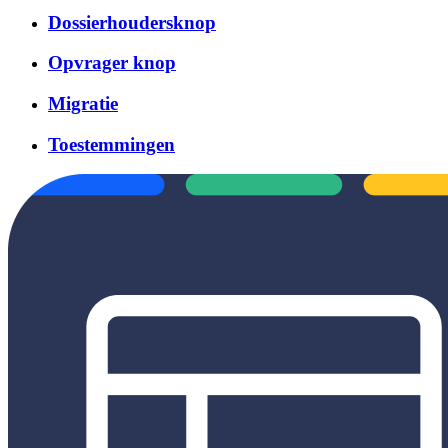
Dossierhoudersknop
Opvrager knop
Migratie
Toestemmingen