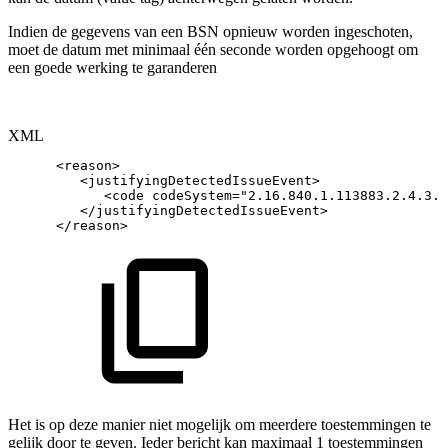
Indien de gegevens van een BSN opnieuw worden ingeschoten,
moet de datum met minimaal één seconde worden opgehoogt om
een goede werking te garanderen
XML
<
reason
>
<
justifyingDetectedIssueEvent
>
<
code
codeSystem
=
"
2.16.840.1.113883.2.4.3.1
</
justifyingDetectedIssueEvent
>
</
reason
>
Het is op deze manier niet mogelijk om meerdere toestemmingen te
gelijk door te geven. Ieder bericht kan maximaal 1 toestemmingen