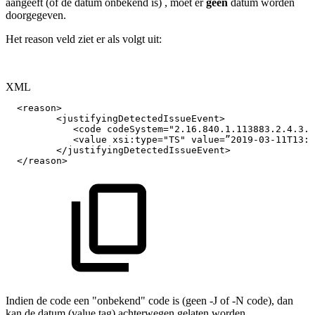
aangeeft (of de datum onbekend is) , moet er
geen
datum worden
doorgegeven.
Het reason veld ziet er als volgt uit:
XML
<
reason
>
<
justifyingDetectedIssueEvent
>
<
code
codeSystem
=
"
2.16.840.1.113883.2.4.3.1
<
value
xsi:
type
=
"
TS
"
value
=
”2019-03-11T13:3
</
justifyingDetectedIssueEvent
>
</
reason
>
Indien de code een "onbekend" code is (geen -J of -N code), dan
kan de datum (value tag) achterwegen gelaten worden.