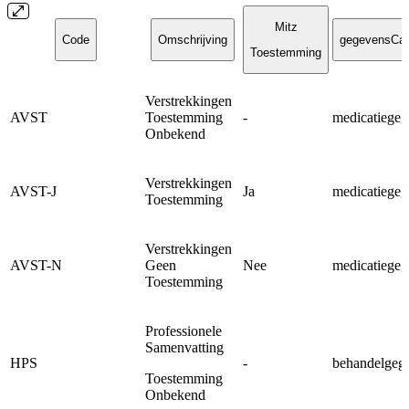
Mitz
Code
Omschrijving
gegevensCat
Toestemming
Verstrekkingen
AVST
Toestemming
-
medicatiegeg
Onbekend
Verstrekkingen
AVST-J
Ja
medicatiegeg
Toestemming
Verstrekkingen
AVST-N
Geen
Nee
medicatiegeg
Toestemming
Professionele
Samenvatting
HPS
-
behandelgeg
Toestemming
Onbekend