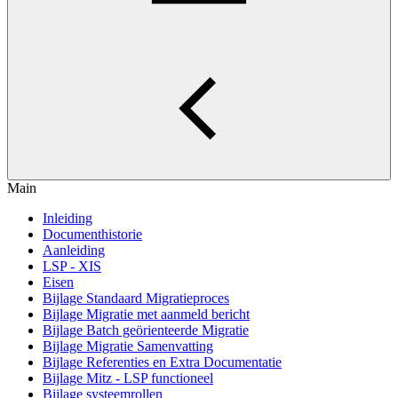
Main
Inleiding
Documenthistorie
Aanleiding
LSP - XIS
Eisen
Bijlage Standaard Migratieproces
Bijlage Migratie met aanmeld bericht
Bijlage Batch geörienteerde Migratie
Bijlage Migratie Samenvatting
Bijlage Referenties en Extra Documentatie
Bijlage Mitz - LSP functioneel
Bijlage systeemrollen