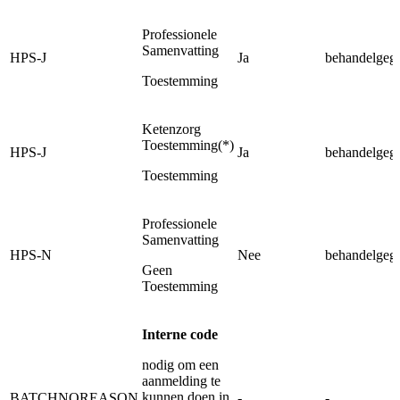
Professionele
Samenvatting
HPS-J
Ja
behandelgeg
Toestemming
Ketenzorg
Toestemming(*)
HPS-J
Ja
behandelgeg
Toestemming
Professionele
Samenvatting
HPS-N
Nee
behandelgeg
Geen
Toestemming
Interne code
nodig om een
aanmelding te
kunnen doen in
BATCHNOREASON
-
-