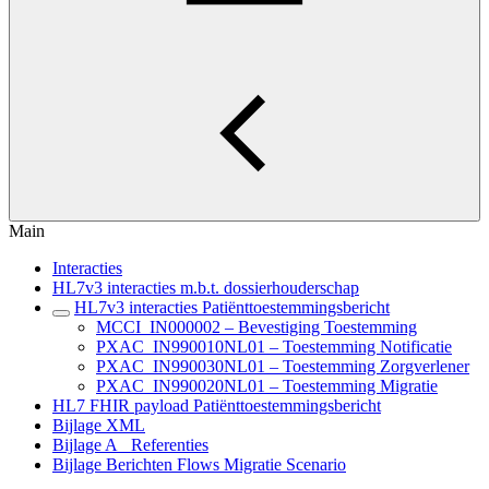
Main
Interacties
HL7v3 interacties m.b.t. dossierhouderschap
HL7v3 interacties Patiënttoestemmingsbericht
MCCI_IN000002 – Bevestiging Toestemming
PXAC_IN990010NL01 – Toestemming Notificatie
PXAC_IN990030NL01 – Toestemming Zorgverlener
PXAC_IN990020NL01 – Toestemming Migratie
HL7 FHIR payload Patiënttoestemmingsbericht
Bijlage XML
Bijlage A_ Referenties
Bijlage Berichten Flows Migratie Scenario