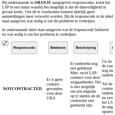
Bij onderstaande in
ORANJE
aangegeven responscodes, komt het
LSP in een status waarbij het mogelijk is dat de dataveiligheid in
gevaar komt.. Om dit te voorkomen kunnen tijdelijk geen
aanmeldingen meer verwerkt worden. Bij de responscode in de tabel
staat aangeven wat nodig is om dit probleem te verhelpen.
In onderstaande tabel staat aangeven wat de responscode betekent
en wat nodig is om het probleem te verhelpen.
Responscode
Betekenis
Beschrijving
Ac
Ga na 
Er ontbreekt nog
de cont
een getekend
nog niet
Mitz- en/of LSP-
onderte
contract voor deze
Er is geen
zorgaanbieder. Het
Als de
contract
is niet mogelijk
contrac
NOTCONTRACTED
gevonden
om een migratie
onderte
voor deze
op te starten als de
en verw
URA
contracten niet
het LSP
getekend zijn.
de migra
opnieu