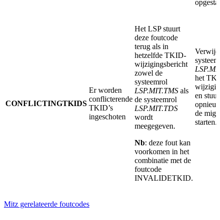
opgestar
Het LSP stuurt
deze foutcode
terug als in
Verwijd
hetzelfde TKID-
systeem
wijzigingsbericht
LSP.MI
zowel de
het TK
systeemrol
wijzigin
Er worden
LSP.MIT.TMS
als
en stuu
conflicterende
de systeemrol
CONFLICTINGTKIDS
opnieu
TKID’s
LSP.MIT.TDS
de migra
ingeschoten
wordt
starten.
meegegeven.
Nb
: deze fout kan
voorkomen in het
combinatie met de
foutcode
INVALIDETKID.
Mitz gerelateerde foutcodes