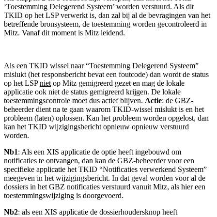
‘Toestemming Delegerend Systeem’ worden verstuurd. Als dit
TKID op het LSP verwerkt is, dan zal bij al de bevragingen van het
betreffende bronsysteem, de toestemming worden gecontroleerd in
Mitz. Vanaf dit moment is Mitz leidend.
Als een TKID wissel naar “Toestemming Delegerend Systeem”
mislukt (het responsbericht bevat een foutcode) dan wordt de status
op het LSP
niet
op Mitz gemigreerd gezet en mag de lokale
applicatie ook niet de status gemigreerd krijgen. De lokale
toestemmingscontrole moet dus actief blijven.
Actie
: de GBZ-
beheerder dient na te gaan waarom TKID-wissel mislukt is en het
probleem (laten) oplossen. Kan het probleem worden opgelost, dan
kan het TKID wijzigingsbericht opnieuw opnieuw verstuurd
worden.
Nb1
: Als een XIS applicatie de optie heeft ingebouwd om
notificaties te ontvangen, dan kan de GBZ-beheerder voor een
specifieke applicatie het TKID “Notificaties verwerkend Systeem”
meegeven in het wijzigingsbericht. In dat geval worden voor al de
dossiers in het GBZ notificaties verstuurd vanuit Mitz, als hier een
toestemmingswijziging is doorgevoerd.
Nb2
: als een XIS applicatie de dossierhoudersknop heeft