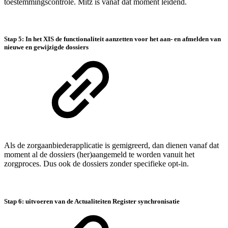
toestemmingscontrole. Mitz is vanaf dat moment leidend.
Stap 5: In het XIS de functionaliteit aanzetten voor het aan- en afmelden van
nieuwe en gewijzigde dossiers
Als de zorgaanbiederapplicatie is gemigreerd, dan dienen vanaf dat
moment al de dossiers (her)aangemeld te worden vanuit het
zorgproces. Dus ook de dossiers zonder specifieke opt-in.
Stap 6: uitvoeren van de Actualiteiten Register synchronisatie