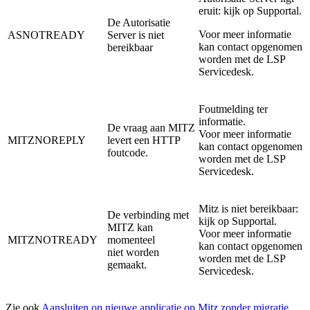
eruit: kijk op Supportal.
De Autorisatie
Voor meer informatie
ASNOTREADY
Server is niet
kan contact opgenomen
bereikbaar
worden met de LSP
Servicedesk.
Foutmelding ter
informatie.
De vraag aan MITZ
Voor meer informatie
MITZNOREPLY
levert een HTTP
kan contact opgenomen
foutcode.
worden met de LSP
Servicedesk.
Mitz is niet bereikbaar:
De verbinding met
kijk op Supportal.
MITZ kan
Voor meer informatie
MITZNOTREADY
momenteel
kan contact opgenomen
niet worden
worden met de LSP
gemaakt.
Servicedesk.
Zie ook
Aansluiten op nieuwe applicatie op Mitz zonder migratie