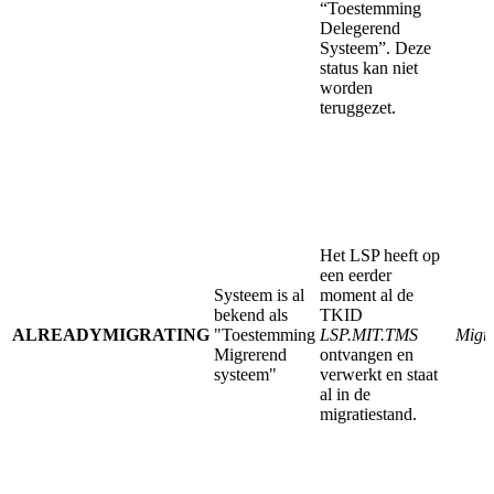
“Toestemming
Delegerend
Systeem”. Deze
status kan niet
worden
teruggezet.
Het LSP heeft op
een eerder
Systeem is al
moment al de
bekend als
TKID
ALREADYMIGRATING
"Toestemming
LSP.MIT.TMS
Migr
Migrerend
ontvangen en
systeem"
verwerkt en staat
al in de
migratiestand.