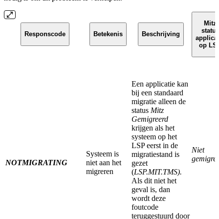
Mitz
statu
Responscode
Betekenis
Beschrijving
applicat
op LS
Een applicatie kan
bij een standaard
migratie alleen de
status
Mitz
Gemigreerd
krijgen als het
systeem op het
LSP eerst in de
Niet
Systeem is
migratiestand is
gemigre
NOTMIGRATING
niet aan het
gezet
migreren
(
LSP.MIT.TMS).
Als dit niet het
geval is, dan
wordt deze
foutcode
teruggestuurd door