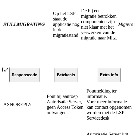
De bij een
Op het LSP
migratie betrokken
staat de
componenten zijn
STILLMIGRATING
applicatie nog
Migrere
niet klaar met het
in de
verwerken van de
migratiestand.
migratie naar Mitz.
Responscode
Betekenis
Extra info
Foutmelding ter
Fout bij aanroep
informatie.
Autorisatie Server,
Voor meer informatie
ASNOREPLY
geen Access Token
kan contact opgenomen
ontvangen.
worden met de LSP
Servicedesk.
Autorisatie Server ligt