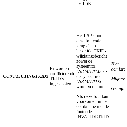
het LSP.
Het LSP stuurt
deze foutcode
terug als in
hetzelfde TKID-
wijzigingsbericht
zowel de
Niet
systeemrol
Er worden
gemigre
LSP.MIT.TMS
als
conflicterende
CONFLICTINGTKIDS
de systeemrol
TKID’s
Migrere
LSP.MIT.TDS
ingeschoten.
wordt verstuurd.
Gemigre
Nb: deze fout kan
voorkomen in het
combinatie met de
foutcode
INVALIDETKID.