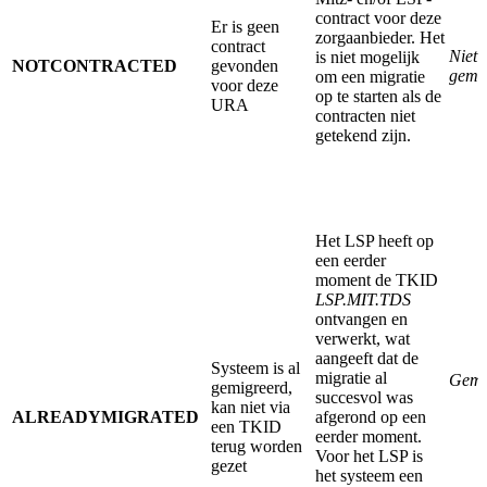
contract voor deze
Er is geen
zorgaanbieder. Het
contract
Niet
is niet mogelijk
NOTCONTRACTED
gevonden
gemi
om een migratie
voor deze
op te starten als de
URA
contracten niet
getekend zijn.
Het LSP heeft op
een eerder
moment de TKID
LSP.MIT.TDS
ontvangen en
verwerkt, wat
aangeeft dat de
Systeem is al
migratie al
Gemi
gemigreerd,
succesvol was
kan niet via
ALREADYMIGRATED
afgerond op een
een TKID
eerder moment.
terug worden
Voor het LSP is
gezet
het systeem een