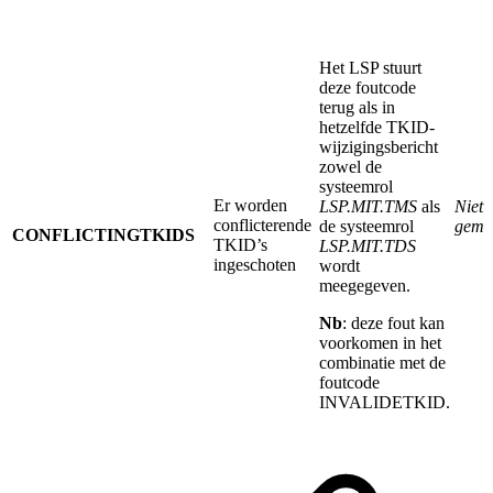
Het LSP stuurt
deze foutcode
terug als in
hetzelfde TKID-
wijzigingsbericht
zowel de
systeemrol
Er worden
LSP.MIT.TMS
als
Niet
conflicterende
de systeemrol
gemi
CONFLICTINGTKIDS
TKID’s
LSP.MIT.TDS
ingeschoten
wordt
meegegeven.
Nb
: deze fout kan
voorkomen in het
combinatie met de
foutcode
INVALIDETKID.