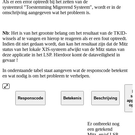
Als er een error optreedt bij het zetten van de
systeemrol "Toestemming Migrerend Systeem", wordt er in de
omschrijving aangegeven wat het probleem is.
Nb
: Het is van het grootste belang om het resultaat van de TKID-
wissels af te vangen en hierop te reageren als er een fout optreedt.
Indien dit niet gedaan wordt, dan kan het resultaat zijn dat de Mitz
status van het lokale XIS-systeem afwijkt van de Mitz status van
deze applicatie in het LSP. Hierdoor komt de dataveiligheid in
gevaar !
In onderstaande tabel staat aangeven wat de responscode betekent
en wat nodig is om het probleem te verhelpen.
M
st
Responscode
Betekenis
Beschrijving
appl
op
Er ontbreekt nog
een getekend
Mitz- en/of LSP-